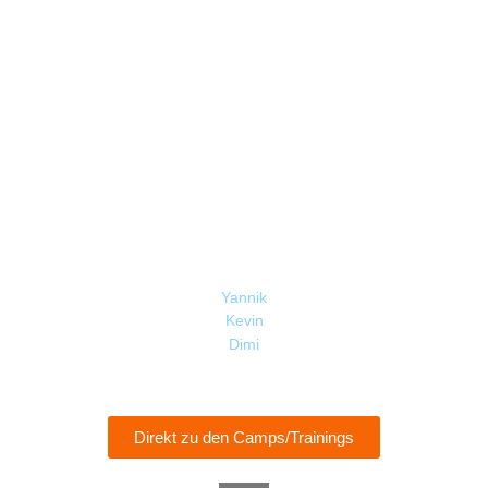
„keine Zeit“ keine Ausrede sein. Aber auch wir wissen: Es
gibt noch zwei, drei andere Dinge im Leben als Fußball.
Gemeinsam entwickeln wir ein persönliches Training, das
zu Deinen Zielen und Möglichkeiten passt.
Yannik
Kevin
Dimi
Direkt zu den Camps/Trainings